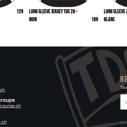
129
Long sleeve Jersey TDC 26 -
Long Sleeve 
Noir
189
Blanc
R
Tou
.ch
groupe
ecourse.ch
.ch
En t