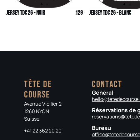
Jersey TDC 26 - Noir
129
Jersey TDC 26 - Blanc
Tête de
Contact
Général
Course​
hello@tetedecourse
Avenue Viollier 2
Réservations de 
1260 NYON
reservations@teted
Suisse
Bureau
+41 22 362 20 20
office@tetedecourse