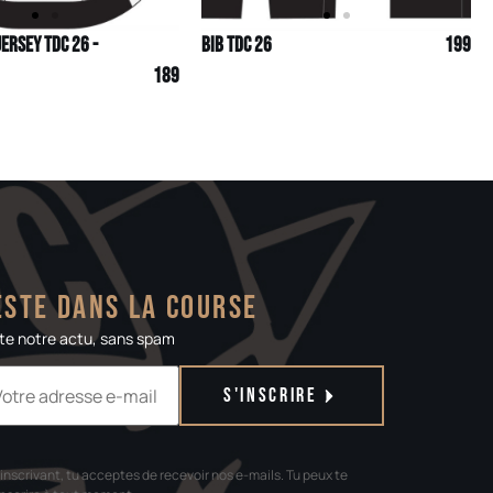
Jersey TDC 26 -
Bib TDC 26
199
189
este dans la course
te notre actu, sans spam
S'inscrire
'inscrivant, tu acceptes de recevoir nos e-mails. Tu peux te