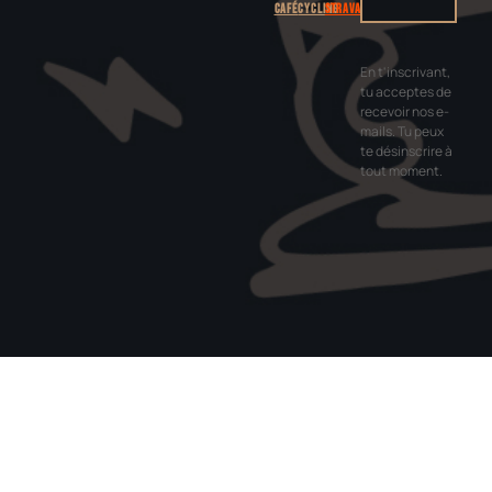
Café
Cycling
Strava
En t'inscrivant,
tu acceptes de
recevoir nos e-
mails. Tu peux
te désinscrire à
tout moment.