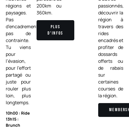
régions et
200km ou
passionnés,
paysages.
360km.
découvrir la
Pas
région à
d’encadrement,
travers des
Plus
pas de
rides
d'infos
contrainte.
encadrés et
Tu viens
profiter de
pour
dossards
l’évasion,
offerts ou
pour l’effort
de rabais
partagé ou
sur
juste pour
certaines
rouler plus
courses de
loin, plus
la région.
longtemps.
Members
10h00 : Ride
13h15 :
Brunch