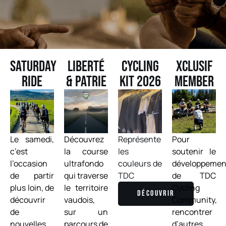
Saturday
Liberté
Cycling
Xclusif
ride
& Patrie
kit 2026
Member
Le samedi,
Découvrez
Représente
Pour
c’est
la course
les
soutenir le
l’occasion
ultrafondo
couleurs de
développemen
de partir
qui traverse
TDC
de TDC
plus loin, de
le territoire
Cycling
Découvrir
découvrir
vaudois,
Community,
de
sur un
rencontrer
nouvelles
parcours de
d’autres